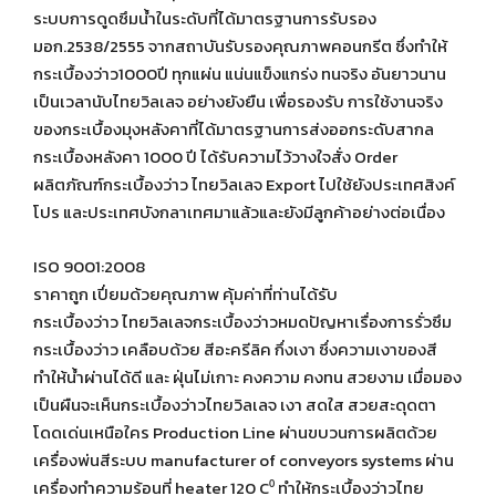
ระบบการดูดซึมน้ำในระดับที่ได้มาตรฐานการรับรอง
มอก.2538/2555 จากสถาบันรับรองคุณภาพคอนกรีต ซึ่งทำให้
กระเบื้องว่าว1000ปี ทุกแผ่น แน่นแข็งแกร่ง ทนจริง อันยาวนาน
เป็นเวลานับไทยวิลเลจ อย่างยังยืน เพื่อรองรับ การใช้งานจริง
ของกระเบื้องมุงหลังคาที่ได้มาตรฐานการส่งออกระดับสากล
กระเบื้องหลังคา 1000 ปี ได้รับความไว้วางใจสั่ง Order
ผลิตภัณฑ์กระเบื้องว่าว ไทยวิลเลจ Export ไปใช้ยังประเทศสิงค์
โปร และประเทศบังกลาเทศมาแล้วและยังมีลูกค้าอย่างต่อเนื่อง
ISO 9001:2008
ราคาถูก เปี่ยมด้วยคุณภาพ คุ้มค่าที่ท่านได้รับ
กระเบื้องว่าว ไทยวิลเลจกระเบื้องว่าวหมดปัญหาเรื่องการรั่วซึม
กระเบื้องว่าว เคลือบด้วย สีอะครีลิค กึ่งเงา ซึ่งความเงาของสี
ทำให้น้ำผ่านได้ดี และ ฝุ่นไม่เกาะ คงความ คงทน สวยงาม เมื่อมอง
เป็นผืนจะเห็นกระเบื้องว่าวไทยวิลเลจ เงา สดใส สวยสะดุดตา
โดดเด่นเหนือใคร Production Line ผ่านขบวนการผลิตด้วย
เครื่องพ่นสีระบบ manufacturer of conveyors systems ผ่าน
เครื่องทำความร้อนที่ heater 120 C⁰ ทำให้กระเบื้องว่าวไทย