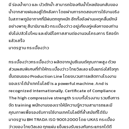
มี ร่องน้ำยาว และ บัวดักน้ำ สามารถป้องกันน้ำไหลย้อนกลับของ
น้ำจากสายฝนลงสู่ใต้หลังคา โดยผ่านการทดสอบการใช้งานจริง
ในสภาพภูมิอากาศที่มีฝนตกซุกหนัก อีกทั้งยังผ่านเหตุคลื่นยักษ์
อย่างพายุ สึนามิมาแล้ว กระเบื้องว่าว อยู่เคียงคู่หลังคาของท่าน
ยังไม่ปลิวไปไหน และยังมีโอกาสสานต่องานจนโครงการ รีสอร์ท
แล้วเสร็จ
มาตรฐาน กระเบื้องว่าว
กระเบื้องว่าวกระเบื้องว่าว ผลิตจากปูนซีเมนต์คุณภาพสูง ด้วย
ส่วนผสมพิเศษที่ทำให้กระเบื้องว่าว ไทยวิลเลจ แข็งแกร่งใส่ใจทุก
ขั้นตอนของ Production Line โดยขบวนการผลิตทางโรงงาน
ของเราได้นำเทคโนโลยี Is a powerful machine. And is
recognized internationally. Certificate of Compliance
The high compressive strength ระบบทั้งโรงงาน รวมถึงการ
จัด training พนักงานของเราให้มีความรู้ความสามารถและมี
คุณภาพเพื่อรองรับการใช้งานเทคโนโลยีที่ล้ำสมัยที่ได้รับ
มาตรฐาน BM TRADA ISO 9001:2000 โดย UKAS กระเบื้อง
ว่าวของ ไทยวิลเลจ ทุกแผ่น แข็งแรงรับแรงกันกระแทรกได้ดี