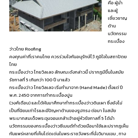
คือ ผู้นำ
และผู้
เชี่ยวชาญ
ด้าน
นวัตกรรม
กระเบื้อง
ว่าวไทย Roofing
คงคุณค่าที่เราคนไทย ควรร่วมใจกันอนุรักษ์ไว้ ภูมิใจในสถาปัตย
ไทย
กระเบื้องว่าว ไทยวิลเลจ ลักษณะดังกล่าวนี้ ปรากฏมีขึ้นในสมัย
รัชกาลที่ 5 เกินกว่า 100 ปี มาแล้ว
กระเบื้องว่าว ไทยวิลเลจ เริ่มทำมาจาก (Hand Made) ตั้งแต่ ปี
พ.ศ. 2450 จากการทำกระเบื้องปูน
(วงศ์เดือน) และได้หันมาศึกษาทำกระเบื้องว่าวดินเผา ซึ่งยังไม่
เป็นที่นิยมเท่าไรและมีปัญหาด้านของรูปทรง ต่อมา ในสมัย
พระบาทสมเด็จพระจุมจอมเกล้าเจ้าอยู่หัวรัชกาลที่ 5 ได้นำ
นวัตกรรมของกระเบื้องว่าวซีเมนต์ทำด้วยมือมาใช้และปรากฎเห็น
กันแพร่หลายที่เห็นโด่ดเด่นในพระราชวังพระที่นั่งวิมานเฆม , ทาง