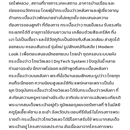
รถไฟหลวง , สถานที่ราชการ,เคหะสถาน ,อาคารบ้านเรือน และ
ต่อยอดนวัตกรรม โดยผุ้นำกระเบื้องว่าวหลังคาและผู้เชี่ยวชาญ
ด้านกระเบื้องว่าวพัฒนาอย่างไม่หยุดยั้ง ตอบสนองความ
ต้องการของลูกค้า ที่ต้องการ กระเบื้องว่าว ทนแข็งแรง รับแรงกัน
กระแทกได้ดี อายุการใช้งานยาวนาน เคลือบด้วยสีอะครีลิค กึ่ง
เงา ไม่เป็นเชื้อรา และใช้วัตถุดิบเป็นมิตรกับสิ่งแวดล้อม ล่าสุดได้
ออกแบบ ครอบสันตะเฆ้ รุ่นใหม่ รูปลักษณ์ทันสมัย ( Modern
Look ) เพื่อตอบสนองนักออกแบบ โดยนำ ชุดครอบระบบแห้ง
กระเบื้องว่าว ไทยวิลเลจ ( DryTech System ) ปัจจุบันนี้ หลาย
ท่านอาจจะยัง นึกภาพไม่ออก แต่ถ้าพูดถึงกระเบื้องหลังคา
กระเบื้องว่าวบนหลังคา พระที่นั่งวิมานเฆมลักษณะรูปว่าว ไทยทุก
คนก็จะนึกออก ความนิยมสูงและใช้กัน แพร่หลายเพราะเป็นใน
ยุค ปัจจุบันกระเบื้องว่าวไทยวิลเลจ ได้รับกระเบื้องว่าวหลังคา ที่
สะท้อนความหรูหราอย่างมีระดับ อาทิเช่น อาคารเฉลิมพระเกียรติ
พระบาทสมเด็จพระเจ้าอยู่หัว ภูมิพลอดุลยเดชรัชกาลที่ 9 ในมัสยิ
คดูรุ้ลเอี๊ยะห์ซาน อ.ชะอำ จังหวัดประจอบคีรีขันธ์ ในโครงการพระ
ราชดำ กระเบื้องว่าวไทยวิลเลจ ได้มีโอกาสรับใช้ พระบาทสมเด็จ
พระเจ้าอยู่ โครงการชลประทาน อันเนื่องมาจากโครงการพระ