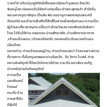
ราชดำริ ปรับปรุงภูมิทัศน์เขื่อนแควน้อยบำรุงแดน จังหวัด
พิษณุโลก ต่อยอดรับใช้อย่างต่อเนื่อง ข้าพระพุทธเจ้า สำนึกใน
พระมหากรุณาธิคุณ เป็นล้น พ้น ขออานุภาพแห่งคุณพระศรี
รัตนตรัย และอำนาจสิ่งศักดิ์สิทธิ์ในสากลโลกคุ้มครอง ความเป็น
ผู้นำและเชี่ยวชาญกระเบื้องว่าวไทยวิลเลจ เอกลักษณ์หลังคา
ไทย ได้รับใช้ท่าน ตลอดจน บ้านพักอาศัย ,บ้านพักตากอากาศ
,เจ้าของโรงแรม, เจ้าของรีสอร์ท, ของคนมีระดับแนวหน้าของ
เมืองไทย
หลายท่าน, ท่านเจ้าของหมู่บ้าน, ท่านเจ้าของสปา โดยเฉพาะสถาน
ที่ราชการ ทั้งในกรุงเทพและต่างจังหวัด , วัด วิหาร โบสถ์, ค่าย
ทหารอิงค์ยุทธ์ ที่จังหวัดปัตตานีด้วย รวม ถึง มหาลัยราชภัฎ
ต่างๆยังร่วมใจกันอนุรักษ์
ความเป็น
เอกลักษณ์
ไทยแม้
กระทั่ง ร้าน
กาแฟ ก็ยัง
มีซุ้มใช้